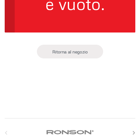
è vuoto.
Ritorna al negozio
S
l