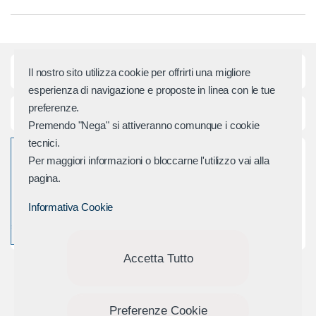
i
d
Categorie principali
Il nostro sito utilizza cookie per offrirti una migliore
e
esperienza di navigazione e proposte in linea con le tue
r
preferenze.
Assistenza e Contatti
Premendo "Nega" si attiveranno comunque i cookie
M
tecnici.
Per maggiori informazioni o bloccarne l'utilizzo vai alla
a
pagina.
r
Informativa Cookie
c
h
Accetta Tutto
i
Preferenze Cookie