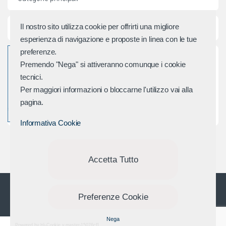
e
r
Il nostro sito utilizza cookie per offrirti una migliore
Assistenza e Contatti
esperienza di navigazione e proposte in linea con le tue
M
preferenze.
Premendo "Nega" si attiveranno comunque i cookie
a
tecnici.
r
Per maggiori informazioni o bloccarne l'utilizzo vai alla
pagina.
c
Informativa Cookie
h
i
Accetta Tutto
Domande? Chiamaci
Preferenze Cookie
+39 0541 688 254
Nega
Powered by Hi-Cookie v.master-15076cf1