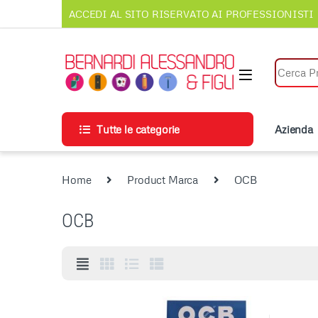
Vai alla navigazione
Vai al contenuto
ACCEDI AL SITO RISERVATO AI PROFESSIONISTI
Cerca per
Tutte le categorie
Azienda
Home
Product Marca
OCB
OCB