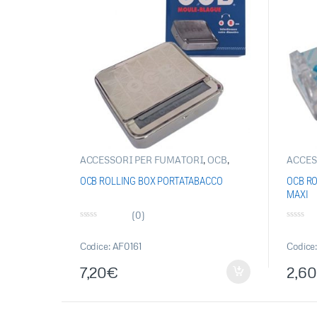
ACCESSORI PER FUMATORI
,
OCB
,
ACCES
ROLLING MACHINE-RIEMPI TUBETTO
ARTIC
MACHI
OCB ROLLING BOX PORTATABACCO
OCB RO
MAXI
(0)
0
0
s
s
u
u
Codice: AF0161
Codice
5
5
7,20
€
2,60