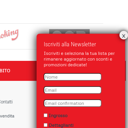
Iscriviti alla Newsletter
Iscriviti e seleziona la tua lista per
rimanere aggiornato con sconti e
promozioni dedicate!
BITO
ontatti
Ingrosso
 vendita
Dettaglianti