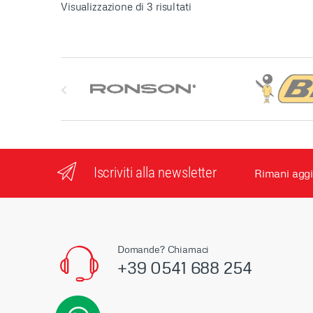
Visualizzazione di 3 risultati
S
l
i
d
Iscriviti alla newsletter
Rimani aggi
e
r
M
Domande? Chiamaci
+39 0541 688 254
a
r