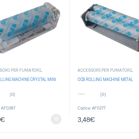
SORI PER FUMATORI
,
ACCESSORI PER FUMATORI
,
OLI SINGOLI
,
OCB
,
ROLLING
ARTICOLI DI CONSUMO PER
NE-RIEMPI TUBETTO
FUMATORE
,
OCB
,
ROLLING
LLING MACHINE CRYSTAL MINI
OCB ROLLING MACHINE METAL
MACHINE-RIEMPI TUBETTO
(0)
(0)
0
s
u
: AF0287
Codice: AF0277
5
€
3,48
€