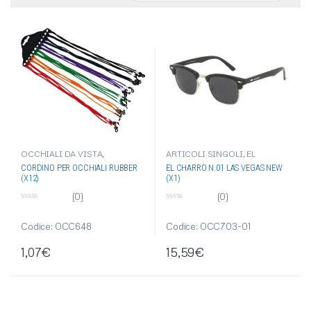
OCCHIALI DA VISTA
,
ARTICOLI SINGOLI
,
EL
OCCHIALI-OMBRELLI
,
VARI
CHARRO
,
OCCHIALI DA SOLE
,
CORDINO PER OCCHIALI RUBBER
EL CHARRO N.01 LAS VEGAS NEW
OCCHIALI-OMBRELLI
(X12)
(X1)
(0)
(0)
0
0
s
s
u
u
Codice: OCC648
Codice: OCC703-01
5
5
1,07
€
15,59
€