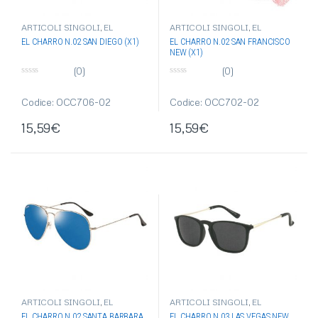
ARTICOLI SINGOLI
,
EL
ARTICOLI SINGOLI
,
EL
CHARRO
,
OCCHIALI DA SOLE
,
CHARRO
,
OCCHIALI DA SOLE
,
EL CHARRO N.02 SAN DIEGO (X1)
EL CHARRO N.02 SAN FRANCISCO
OCCHIALI-OMBRELLI
OCCHIALI-OMBRELLI
NEW (X1)
(0)
(0)
0
0
s
s
u
u
Codice: OCC706-02
Codice: OCC702-02
5
5
15,59
€
15,59
€
ARTICOLI SINGOLI
,
EL
ARTICOLI SINGOLI
,
EL
CHARRO
,
OCCHIALI DA SOLE
,
CHARRO
,
OCCHIALI DA SOLE
,
EL CHARRO N.02 SANTA BARBARA
EL CHARRO N.03 LAS VEGAS NEW