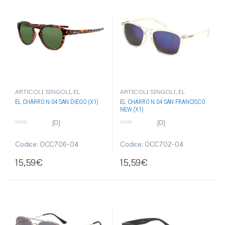
ARTICOLI SINGOLI
,
EL
ARTICOLI SINGOLI
,
EL
CHARRO
,
OCCHIALI DA SOLE
,
CHARRO
,
OCCHIALI DA SOLE
,
EL CHARRO N.04 SAN DIEGO (X1)
EL CHARRO N.04 SAN FRANCISCO
OCCHIALI-OMBRELLI
OCCHIALI-OMBRELLI
NEW (X1)
(0)
(0)
0
0
s
s
u
u
Codice: OCC706-04
Codice: OCC702-04
5
5
15,59
€
15,59
€