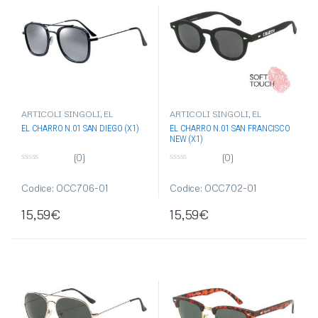
ARTICOLI SINGOLI
,
EL
ARTICOLI SINGOLI
,
EL
CHARRO
,
OCCHIALI DA SOLE
,
CHARRO
,
OCCHIALI DA SOLE
,
EL CHARRO N.01 SAN DIEGO (X1)
EL CHARRO N.01 SAN FRANCISCO
OCCHIALI-OMBRELLI
OCCHIALI-OMBRELLI
NEW (X1)
(0)
(0)
0
0
s
s
u
u
Codice: OCC706-01
Codice: OCC702-01
5
5
15,59
€
15,59
€