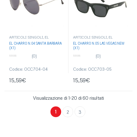
ARTICOLI SINGOLI
,
EL
ARTICOLI SINGOLI
,
EL
CHARRO
,
OCCHIALI DA SOLE
,
CHARRO
,
OCCHIALI DA SOLE
,
EL CHARRO N.04 SANTA BARBARA
EL CHARRO N.05 LAS VEGAS NEW
OCCHIALI-OMBRELLI
OCCHIALI-OMBRELLI
(X1)
(X1)
(0)
(0)
0
0
s
s
u
u
Codice: OCC704-04
Codice: OCC703-05
5
5
15,59
€
15,59
€
Visualizzazione di 1-20 di 60 risultati
1
2
3