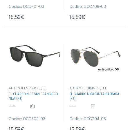
s
s
u
u
Codice: OCC701-03
Codice: OCC706-03
5
5
15,59
€
15,59
€
ARTICOLI SINGOLI
,
EL
ARTICOLI SINGOLI
,
EL
CHARRO
,
OCCHIALI DA SOLE
,
CHARRO
,
OCCHIALI DA SOLE
,
EL CHARRO N.03 SAN FRANCISCO
EL CHARRO N.03 SANTA BARBARA
OCCHIALI-OMBRELLI
OCCHIALI-OMBRELLI
NEW (X1)
(X1)
(0)
(0)
0
0
s
s
u
u
Codice: OCC702-03
Codice: OCC704-03
5
5
15,59
€
15,59
€