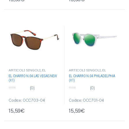
ARTICOLI SINGOLI
,
EL
ARTICOLI SINGOLI
,
EL
CHARRO
,
OCCHIALI DA SOLE
,
CHARRO
,
OCCHIALI DA SOLE
,
EL CHARRO N.04 LAS VEGAS NEW
EL CHARRO N.04 PHILADELPHIA
OCCHIALI-OMBRELLI
OCCHIALI-OMBRELLI
(X1)
(X1)
(0)
(0)
0
0
s
s
u
u
Codice: OCC703-04
Codice: OCC701-04
5
5
15,59
€
15,59
€