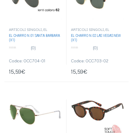
ARTICOLI SINGOLI
,
EL
ARTICOLI SINGOLI
,
EL
CHARRO
,
OCCHIALI DA SOLE
,
CHARRO
,
OCCHIALI DA SOLE
,
EL CHARRO N.01 SANTA BARBARA
EL CHARRO N.02 LAS VEGAS NEW
OCCHIALI-OMBRELLI
OCCHIALI-OMBRELLI
(X1)
(X1)
(0)
(0)
0
0
s
s
u
u
Codice: OCC704-01
Codice: OCC703-02
5
5
15,59
€
15,59
€