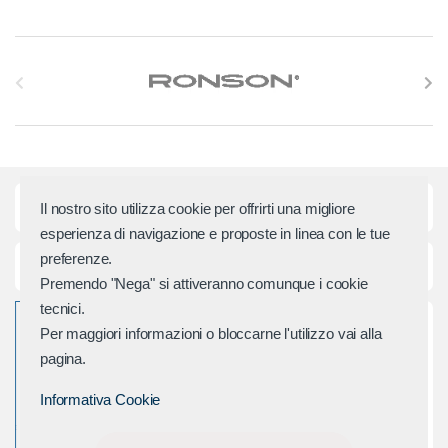
S
l
i
d
Categorie principali
Il nostro sito utilizza cookie per offrirti una migliore
e
esperienza di navigazione e proposte in linea con le tue
r
preferenze.
Assistenza e Contatti
Premendo "Nega" si attiveranno comunque i cookie
M
tecnici.
Per maggiori informazioni o bloccarne l'utilizzo vai alla
a
pagina.
r
Informativa Cookie
c