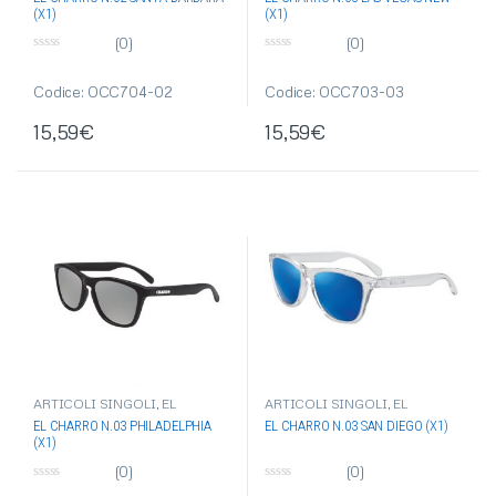
OCCHIALI-OMBRELLI
OCCHIALI-OMBRELLI
(X1)
(X1)
(0)
(0)
0
0
s
s
u
u
Codice: OCC704-02
Codice: OCC703-03
5
5
15,59
€
15,59
€
ARTICOLI SINGOLI
,
EL
ARTICOLI SINGOLI
,
EL
CHARRO
,
OCCHIALI DA SOLE
,
CHARRO
,
OCCHIALI DA SOLE
,
EL CHARRO N.03 PHILADELPHIA
EL CHARRO N.03 SAN DIEGO (X1)
OCCHIALI-OMBRELLI
OCCHIALI-OMBRELLI
(X1)
(0)
(0)
0
0