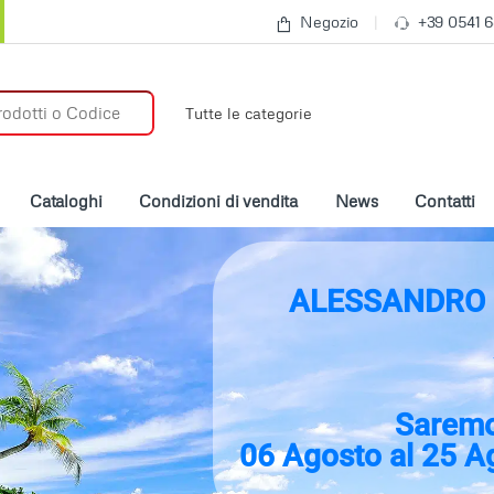
Negozio
+39 0541 
:
Cataloghi
Condizioni di vendita
News
Contatti
ALESSANDRO 
Saremo
06 Agosto al 25 A