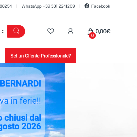
688254
WhatsApp +39 331 2241209
Facebook
0,00
€
0
Sei un Cliente Professionale?
BERNARDI
va in ferie!!
 chiusi dal
gosto 2026