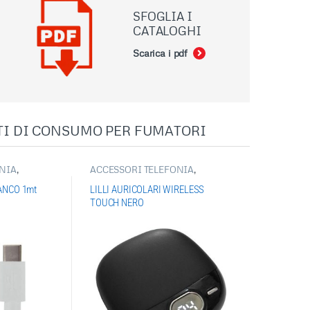
SFOGLIA I
CATALOGHI
Scarica i pdf
TI DI CONSUMO PER FUMATORI
NIA
,
ACCESSORI TELEFONIA
,
,
CAVI
ARTICOLI SINGOLI
,
ONICA
,
USB
AURICOLARI
,
ELETTRONICA
IANCO 1mt
LILLI AURICOLARI WIRELESS
TOUCH NERO