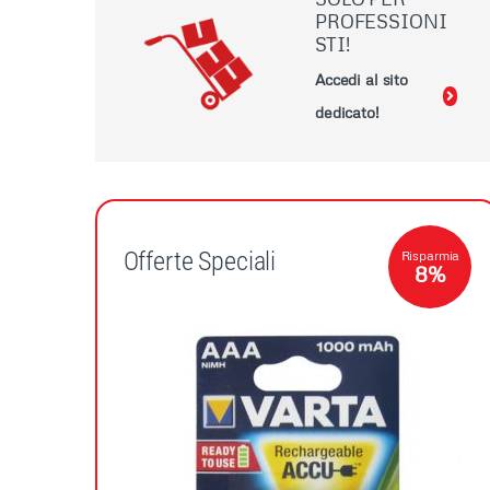
e
PROFESSIONI
STI!
r
Accedi al sito
M
dedicato!
a
r
c
Offerte Speciali
Risparmia
8%
h
i