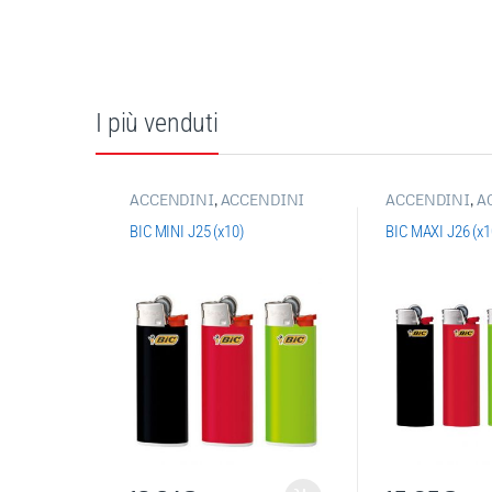
I più venduti
ACCENDINI
,
ACCENDINI
ACCENDINI
,
A
BIC
,
ACCENDINI PIETRINA
,
BIC
,
ACCENDIN
ARTICOLI SINGOLI
ARTICOLI SIN
BIC MINI J25 (x10)
BIC MAXI J26 (x1