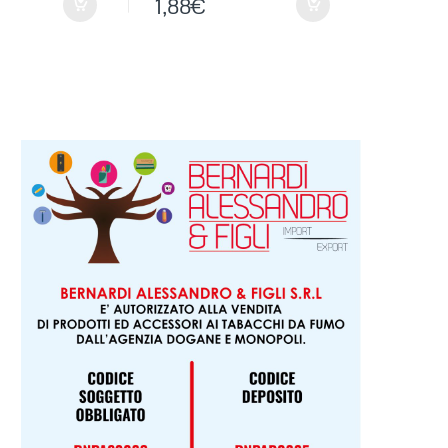
1,88
€
0,95