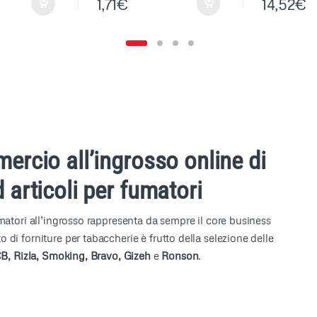
1,71
€
14,52
€
mercio all’ingrosso online di
 articoli per fumatori
umatori all’ingrosso rappresenta da sempre il core business
 di forniture per tabaccherie è frutto della selezione delle
OCB, Rizla, Smoking, Bravo, Gizeh
e
Ronson
.