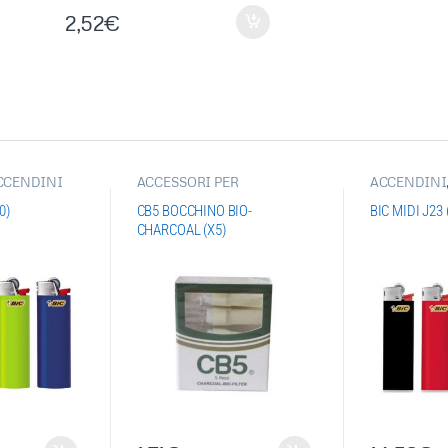
2,52
€
CCENDINI
ACCESSORI PER
ACCENDINI
I PIETRINA
,
FUMATORI
,
BOCCHINI
,
BIC
,
ACCEND
GOLI
VARI
ARTICOLI S
0)
CB5 BOCCHINO BIO-
BIC MIDI J23 
CHARCOAL (X5)