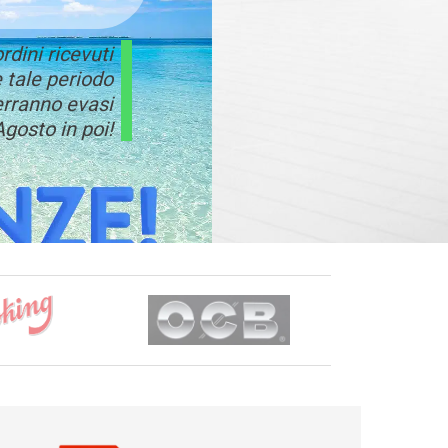
ordini ricevuti
 tale periodo
erranno evasi
Agosto in poi!