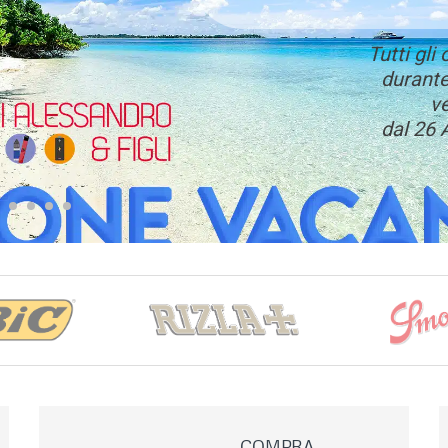
Tutti gli 
durante
v
dal 26 
COMPRA