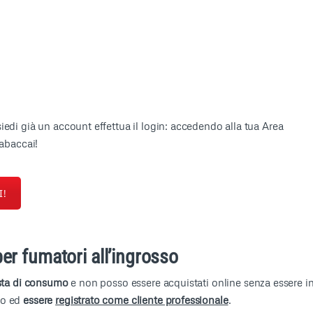
iedi già un account effettua il login: accedendo alla tua Area
tabaccai!
I!
per fumatori all’ingrosso
posta di consumo
e non posso essere acquistati online senza essere i
to ed
essere
registrato come cliente professionale
.