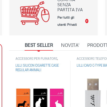
SENZA
PARTITA IVA
Per tutti gli
utenti Privati
BEST SELLER
NOVITA'
PRODOT
ACCESSORI PER FUMATORI
,
ACCESSORI TELEFO
PORTA PACCHETTO/PORTA
ARTICOLI SINGOLI
SIGARETTE
RICARICA
,
ELETTR
LILLI SILICON CIGARETTE CASE
LILLI CAVO C-TYPE B
REGULAR ANIMALI