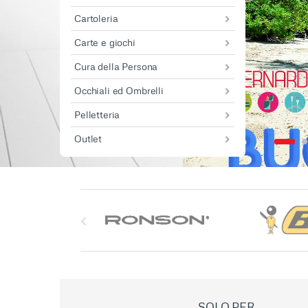
Cartoleria
Carte e giochi
Cura della Persona
Occhiali ed Ombrelli
Pelletteria
Outlet
S
l
i
d
SOLO PER