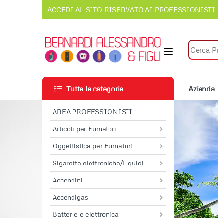
Vai alla navigazione
Vai al contenuto
ACCEDI AL SITO RISERVATO AI PROFESSIONISTI
Cerca per
Tutte le categorie
Azienda
AREA PROFESSIONISTI
Articoli per Fumatori
Oggettistica per Fumatori
Sigarette elettroniche/Liquidi
Accendini
Accendigas
Batterie e elettronica