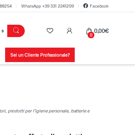
688254
WhatsApp +39 331 2241209
Facebook
0,00
€
0
Sei un Cliente Professionale?
ori
,
prodotti per l’igiene personale
,
batterie e