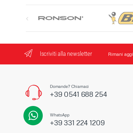
S
l
i
d
Iscriviti alla newsletter
Rimani aggi
e
r
M
Domande? Chiamaci
+39 0541 688 254
a
r
WhatsApp
c
+39 331 224 1209