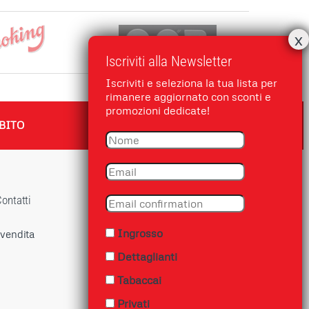
Iscriviti alla Newsletter
Iscriviti e seleziona la tua lista per
rimanere aggiornato con sconti e
promozioni dedicate!
BITO
ontatti
Ingrosso
 vendita
Dettaglianti
Tabaccai
Privati