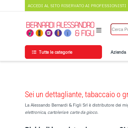
Vai alla navigazione
Vai al contenuto
ACCEDI AL SITO RISERVATO AI PROFESSIONISTI
Cerca per
Tutte le categorie
Azienda
Sei un dettagliante, tabaccaio o gr
La Alessando Bernardi & Figli Srl è distributore dei mig
elettronica
,
cartoleria
e
carte da gioco
.