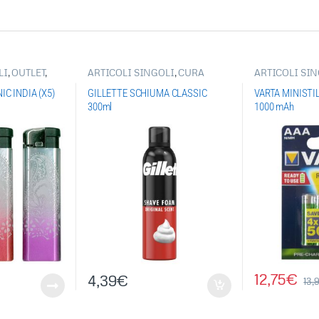
LI
,
OUTLET
,
ARTICOLI SINGOLI
,
CURA
ARTICOLI SI
ENDINI
DELLA PERSONA
,
PRODOTTI
BATTERIE
,
BAT
DINI
PER LA RASATURA
RICARICABIL
C INDIA (X5)
GILLETTE SCHIUMA CLASSIC
VARTA MINISTI
300ml
1000 mAh
12,75
€
4,39
€
13,9