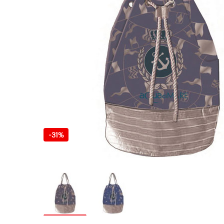
-
31%