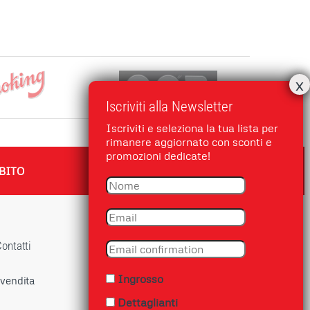
Iscriviti alla Newsletter
Iscriviti e seleziona la tua lista per
rimanere aggiornato con sconti e
promozioni dedicate!
BITO
ontatti
Ingrosso
 vendita
Dettaglianti