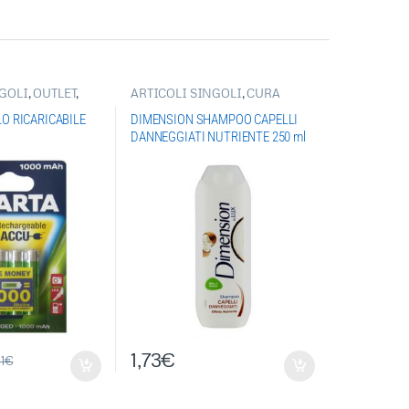
NGOLI
,
OUTLET
,
ARTICOLI SINGOLI
,
CURA
TERIE
DELLA PERSONA
,
SHAMPOO-
I
SAPONI
LO RICARICABILE
DIMENSION SHAMPOO CAPELLI
DANNEGGIATI NUTRIENTE 250 ml
1,73
€
1
€