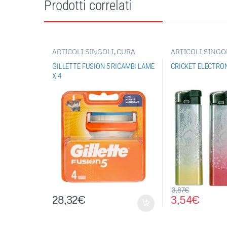
Prodotti correlati
ARTICOLI SINGOLI
,
CURA
ARTICOLI SINGO
DELLA PERSONA
,
PRODOTTI
ACCENDINI
,
ACC
PER LA RASATURA
CRICKET
,
ACCEN
GILLETTE FUSION 5 RICAMBI LAME
CRICKET ELECTRONI
ELETTRONICI
X 4
3,87
€
28,32
€
3,54
€