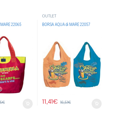
OUTLET
 MARE 22065
BORSA AQUA di MARE 22057
11,41
€
75
€
16,51
€