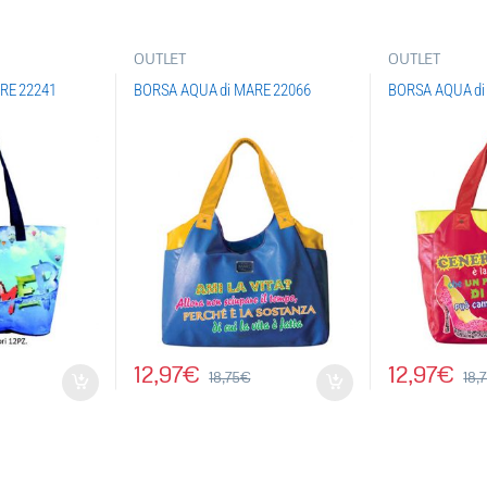
OUTLET
OUTLET
RE 22241
BORSA AQUA di MARE 22066
BORSA AQUA di
12,97
€
12,97
€
18,75
€
18,