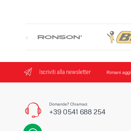
S
l
i
d
Iscriviti alla newsletter
Rimani aggi
e
r
M
Domande? Chiamaci
+39 0541 688 254
a
r