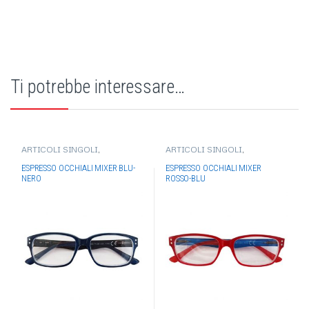
Ti potrebbe interessare…
ARTICOLI SINGOLI
,
ARTICOLI SINGOLI
,
OCCHIALI-OMBRELLI
,
OCCHIALI-OMBRELLI
,
OCCHIALI DA VISTA
OCCHIALI DA VISTA
ESPRESSO OCCHIALI MIXER BLU-
ESPRESSO OCCHIALI MIXER
NERO
ROSSO-BLU