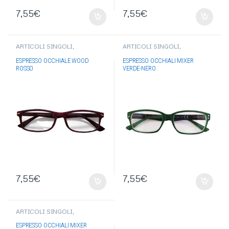
7,55
€
7,55
€
ARTICOLI SINGOLI
,
ARTICOLI SINGOLI
,
OCCHIALI-OMBRELLI
,
OCCHIALI-OMBRELLI
,
OCCHIALI DA VISTA
OCCHIALI DA VISTA
ESPRESSO OCCHIALE WOOD
ESPRESSO OCCHIALI MIXER
ROSSO
VERDE-NERO
7,55
€
7,55
€
ARTICOLI SINGOLI
,
OCCHIALI-OMBRELLI
,
OCCHIALI DA VISTA
ESPRESSO OCCHIALI MIXER