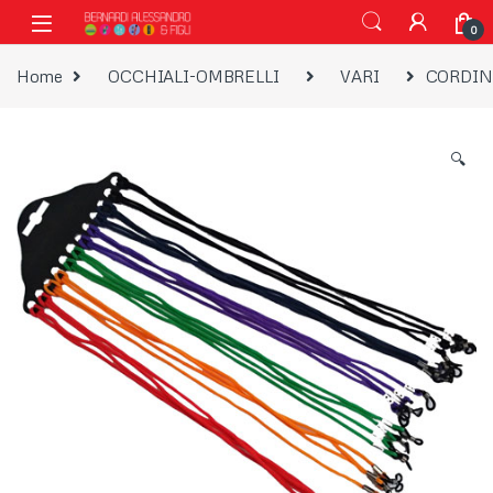
Vai alla navigazione
Vai al contenuto
0
Home
OCCHIALI-OMBRELLI
VARI
CORDINO
🔍