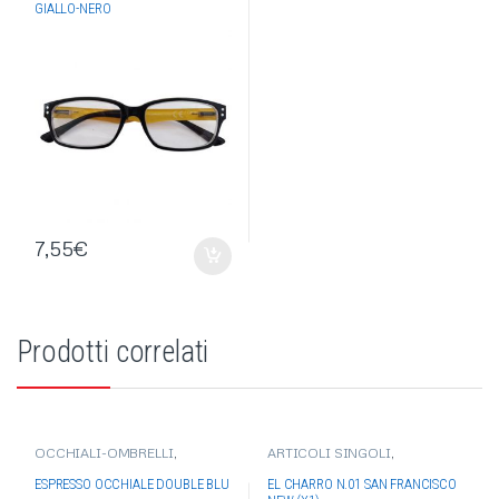
GIALLO-NERO
7,55
€
Prodotti correlati
OCCHIALI-OMBRELLI
,
ARTICOLI SINGOLI
,
OCCHIALI DA VISTA
OCCHIALI-OMBRELLI
,
EL
CHARRO
,
OCCHIALI DA SOLE
ESPRESSO OCCHIALE DOUBLE BLU
EL CHARRO N.01 SAN FRANCISCO