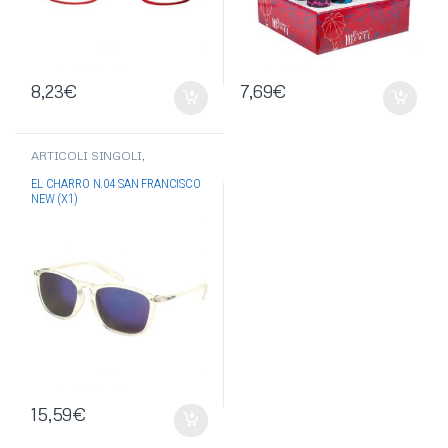
8,23
€
7,69
€
ARTICOLI SINGOLI
,
OCCHIALI-OMBRELLI
,
EL
CHARRO
,
OCCHIALI DA SOLE
EL CHARRO N.04 SAN FRANCISCO
NEW (X1)
15,59
€