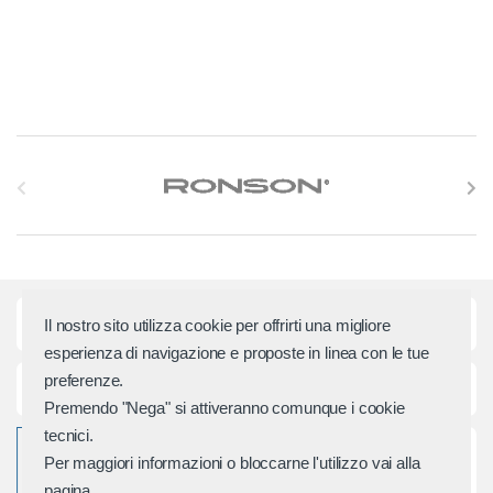
S
l
i
d
Categorie principali
Il nostro sito utilizza cookie per offrirti una migliore
e
esperienza di navigazione e proposte in linea con le tue
preferenze.
r
Assistenza e Contatti
Premendo "Nega" si attiveranno comunque i cookie
M
tecnici.
Per maggiori informazioni o bloccarne l'utilizzo vai alla
a
pagina.