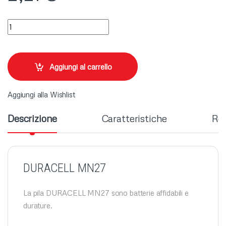
DURACELL MN27 quantity
Aggiungi al carrello
Aggiungi alla Wishlist
Descrizione
Caratteristiche
Rec
DURACELL MN27
La pila DURACELL MN27 sono batterie affidabili e
durature.