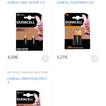
DURACELL
DURACELL MN21 (BLISTER X 2)
DURACELL PLUSPOWER 9 VOLT
4,39
€
5,27
€
ARTICOLI SINGOLI
,
BATTERIE
,
BATTERIE ALKALINE
,
BATTERIE
DURACELL
DURACELL N-MN9100 (BLISTER X
2)