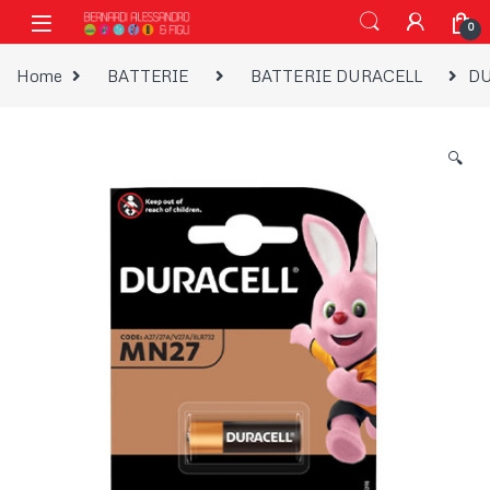
Vai alla navigazione
Vai al contenuto
0
Home
BATTERIE
BATTERIE DURACELL
DU
🔍