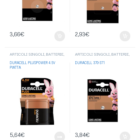
3,66
€
2,93
€
ARTICOLI SINGOLI
,
BATTERIE
,
ARTICOLI SINGOLI
,
BATTERIE
,
BATTERIE DURACELL
PILE BOTTONE-PILE
ACUSTICHE
,
BATTERIE
DURACELL PLUSPOWER 4.5V
DURACELL 370-371
DURACELL
PIATTA
5,64
€
3,84
€