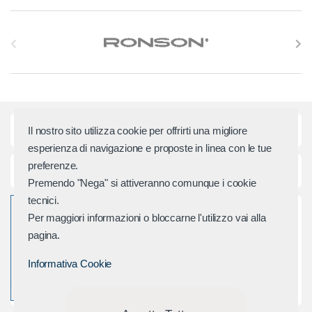
S
l
i
d
Categorie principali
Il nostro sito utilizza cookie per offrirti una migliore
e
esperienza di navigazione e proposte in linea con le tue
preferenze.
r
Assistenza e Contatti
Premendo "Nega" si attiveranno comunque i cookie
M
tecnici.
Per maggiori informazioni o bloccarne l'utilizzo vai alla
a
pagina.
r
Informativa Cookie
c