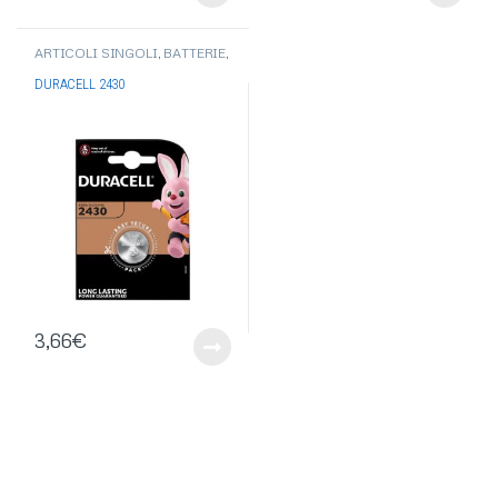
ARTICOLI SINGOLI
,
BATTERIE
,
PILE BOTTONE-PILE
ACUSTICHE
,
BATTERIE
DURACELL 2430
DURACELL
3,66
€