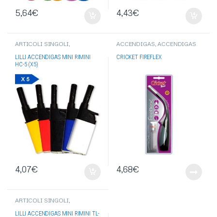
5,64
€
4,43
€
ARTICOLI SINGOLI
,
ACCENDIGAS
,
ACCENDIGAS
ACCENDIGAS
,
ACCENDIGAS
CRICKET
,
ACCENDIGAS
LILLI
,
ACCENDIGAS CANNA
FLESSIBILI
LILLI ACCENDIGAS MINI RIMINI
CRICKET FIREFLEX
FISSA
HC-5 (X5)
4,07
€
4,68
€
ARTICOLI SINGOLI
,
ACCENDIGAS
,
ACCENDIGAS
LILLI
,
ACCENDIGAS CANNA
LILLI ACCENDIGAS MINI RIMINI TL-