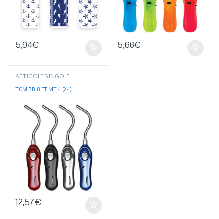
5,94
€
5,66
€
ARTICOLI SINGOLI
,
ACCENDIGAS
,
ACCENDIGAS
TOM
,
ACCENDIGAS
TOM BB-8 FT MT-4 (X4)
FLESSIBILI
12,57
€