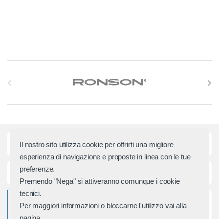
S
l
i
d
Categorie principali
Il nostro sito utilizza cookie per offrirti una migliore
e
esperienza di navigazione e proposte in linea con le tue
preferenze.
r
Assistenza e Contatti
Premendo "Nega" si attiveranno comunque i cookie
M
tecnici.
Per maggiori informazioni o bloccarne l'utilizzo vai alla
a
pagina.