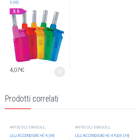
FISSA
5 (X5)
4,07
€
Prodotti correlati
ARTICOLI SINGOLI
,
ARTICOLI SINGOLI
,
ACCENDIGAS
,
ACCENDIGAS
ACCENDIGAS
,
ACCENDIGAS
LILLI
,
ACCENDIGAS CANNA
LILLI
,
ACCENDIGAS
LILLI ACCENDIGAS HC-4 (X4)
LILLI ACCENDIGAS HC-4 FLEXI (X4)
FISSA
FLESSIBILI