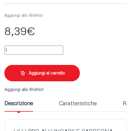
Aggiungi alla Wishlist
8,39
€
LILLI BBQ ALLUNGABILE SARDEGNA (X5) quantity
Aggiungi al carrello
Aggiungi alla Wishlist
Descrizione
Caratteristiche
Rec