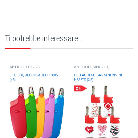
Ti potrebbe interessare…
ARTICOLI SINGOLI
,
ARTICOLI SINGOLI
,
ACCENDIGAS
,
ACCENDIGAS
ACCENDIGAS
,
ACCENDIGAS
LILLI
,
ACCENDIGAS CANNA
LILLI
,
ACCENDIGAS CANNA
LILLI BBQ ALLUNGABILI HP-605
LILLI ACCENDIGAS MINI RIMINI
FISSA
FISSA
(x5)
HEARTS (X5)