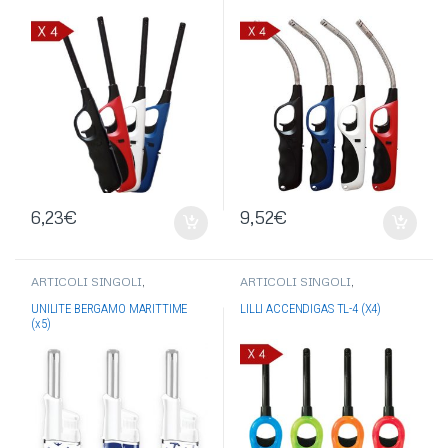
6,23
€
9,52
€
ARTICOLI SINGOLI
,
ARTICOLI SINGOLI
,
ACCENDIGAS
,
ACCENDIGAS
ACCENDIGAS
,
ACCENDIGAS
UNILITE
,
ACCENDIGAS
LILLI
,
ACCENDIGAS CANNA
UNILITE BERGAMO MARITTIME
LILLI ACCENDIGAS TL-4 (X4)
CANNA FISSA
FISSA
(x5)