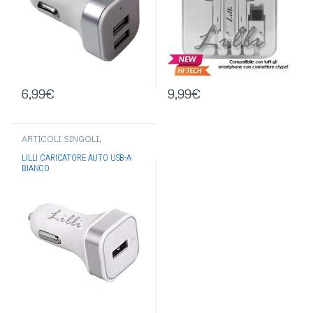
6,99
€
9,99
€
ARTICOLI SINGOLI
,
ELETTRONICA
,
ACCESSORI
TELEFONIA
,
ALIMENTATORI
LILLI CARICATORE AUTO USB-A
AUTO/MURO
BIANCO