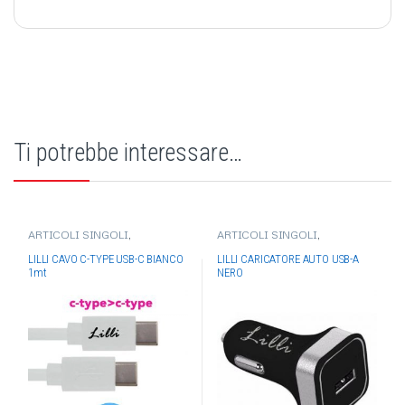
Ti potrebbe interessare…
ARTICOLI SINGOLI
,
ARTICOLI SINGOLI
,
ELETTRONICA
,
ACCESSORI
ELETTRONICA
,
ACCESSORI
TELEFONIA
,
CAVI RICARICA
,
TELEFONIA
,
ALIMENTATORI
LILLI CAVO C-TYPE USB-C BIANCO
LILLI CARICATORE AUTO USB-A
USB
AUTO/MURO
1mt
NERO