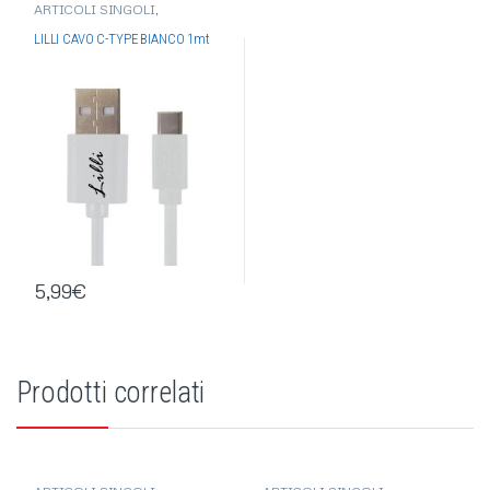
ARTICOLI SINGOLI
,
ELETTRONICA
,
ACCESSORI
TELEFONIA
,
CAVI RICARICA
,
LILLI CAVO C-TYPE BIANCO 1mt
USB
5,99
€
Prodotti correlati