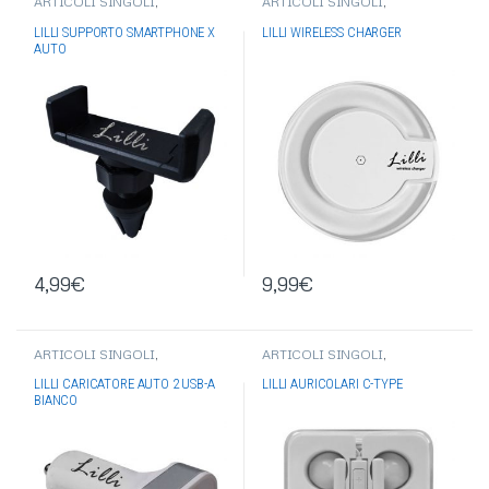
ARTICOLI SINGOLI
,
ARTICOLI SINGOLI
,
ELETTRONICA
,
ACCESSORI
ELETTRONICA
,
ACCESSORI
TELEFONIA
TELEFONIA
,
ALIMENTATORI
LILLI SUPPORTO SMARTPHONE X
LILLI WIRELESS CHARGER
AUTO/MURO
AUTO
4,99
€
9,99
€
ARTICOLI SINGOLI
,
ARTICOLI SINGOLI
,
ELETTRONICA
,
ACCESSORI
ELETTRONICA
,
ACCESSORI
TELEFONIA
,
ALIMENTATORI
TELEFONIA
,
AURICOLARI
LILLI CARICATORE AUTO 2 USB-A
LILLI AURICOLARI C-TYPE
AUTO/MURO
,
USB
BIANCO