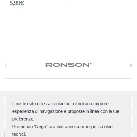
5,99
€
S
l
i
d
Categorie principali
Il nostro sito utilizza cookie per offrirti una migliore
e
esperienza di navigazione e proposte in linea con le tue
preferenze.
r
Assistenza e Contatti
Premendo "Nega" si attiveranno comunque i cookie
M
tecnici.