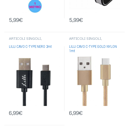
5,99
€
5,99
€
ARTICOLI SINGOLI
,
ARTICOLI SINGOLI
,
ELETTRONICA
,
ACCESSORI
ELETTRONICA
,
ACCESSORI
TELEFONIA
,
CAVI RICARICA
,
TELEFONIA
,
CAVI RICARICA
LILLI CAVO C-TYPE NERO 2mt
LILLI CAVO C-TYPE GOLD NYLON
USB
1mt
6,99
€
6,99
€