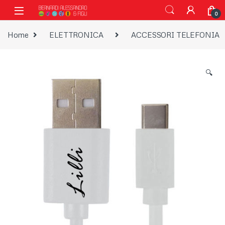
Vai alla navigazione
Vai al contenuto
0
Home
ELETTRONICA
ACCESSORI TELEFONIA
🔍