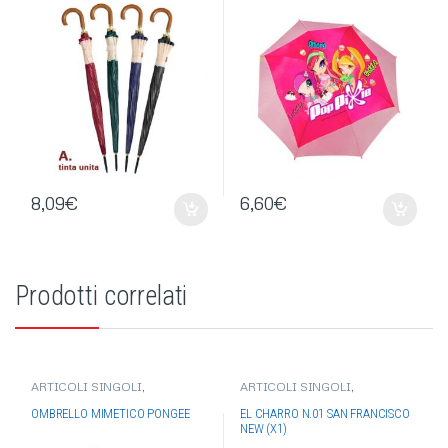
8,09
€
6,60
€
Prodotti correlati
ARTICOLI SINGOLI
,
ARTICOLI SINGOLI
,
OCCHIALI-OMBRELLI
,
OCCHIALI-OMBRELLI
,
EL
OMBRELLI
CHARRO
,
OCCHIALI DA SOLE
OMBRELLO MIMETICO PONGEE
EL CHARRO N.01 SAN FRANCISCO
NEW (X1)