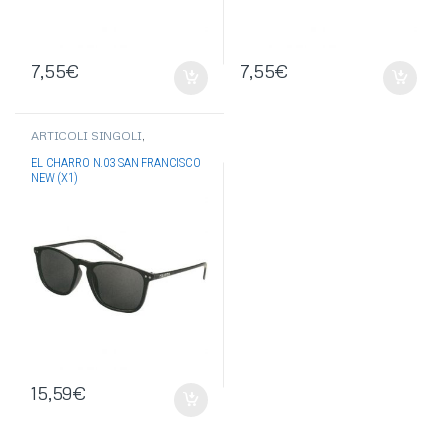
7,55
€
7,55
€
ARTICOLI SINGOLI
,
OCCHIALI-OMBRELLI
,
EL
CHARRO
,
OCCHIALI DA SOLE
EL CHARRO N.03 SAN FRANCISCO
NEW (X1)
15,59
€