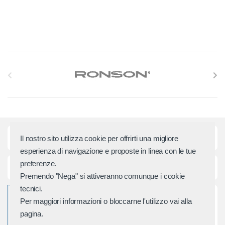
S
l
i
d
Categorie principali
Il nostro sito utilizza cookie per offrirti una migliore
e
esperienza di navigazione e proposte in linea con le tue
preferenze.
r
Assistenza e Contatti
Premendo "Nega" si attiveranno comunque i cookie
M
tecnici.
Per maggiori informazioni o bloccarne l'utilizzo vai alla
a
pagina.