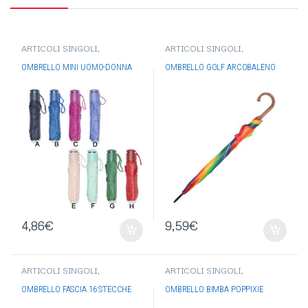
ARTICOLI SINGOLI
,
ARTICOLI SINGOLI
,
OCCHIALI-OMBRELLI
,
OCCHIALI-OMBRELLI
,
OMBRELLI
OMBRELLI
OMBRELLO MINI UOMO-DONNA
OMBRELLO GOLF ARCOBALENO
4,86
€
9,59
€
ARTICOLI SINGOLI
,
ARTICOLI SINGOLI
,
OCCHIALI-OMBRELLI
,
OCCHIALI-OMBRELLI
,
OMBRELLI
OMBRELLI
OMBRELLO FASCIA 16 STECCHE
OMBRELLO BIMBA POPPIXIE