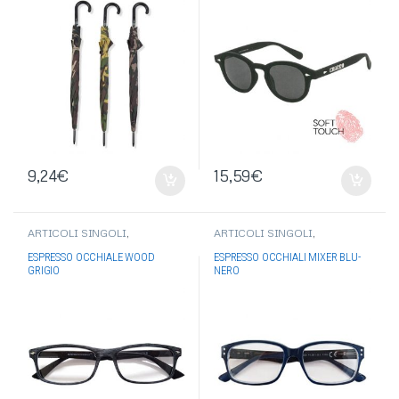
9,24
€
15,59
€
ARTICOLI SINGOLI
,
ARTICOLI SINGOLI
,
OCCHIALI-OMBRELLI
,
OCCHIALI-OMBRELLI
,
OCCHIALI DA VISTA
OCCHIALI DA VISTA
ESPRESSO OCCHIALE WOOD
ESPRESSO OCCHIALI MIXER BLU-
GRIGIO
NERO