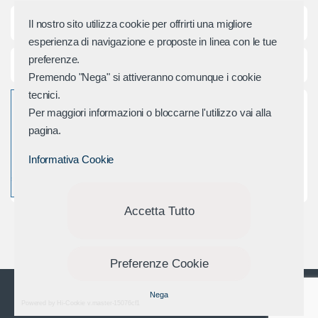
d
Categorie principali
Il nostro sito utilizza cookie per offrirti una migliore
e
esperienza di navigazione e proposte in linea con le tue
preferenze.
r
Assistenza e Contatti
Premendo "Nega" si attiveranno comunque i cookie
M
tecnici.
Per maggiori informazioni o bloccarne l'utilizzo vai alla
a
pagina.
r
Informativa Cookie
c
h
Accetta Tutto
i
Preferenze Cookie
Domande? Chiamaci
Nega
+39 0541 688 254
Powered by Hi-Cookie v.master-15076cf1