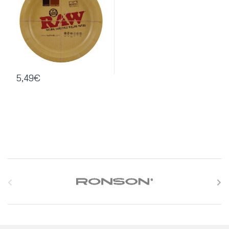
5,49
€
S
l
i