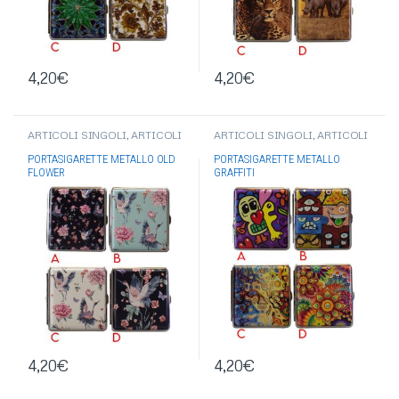
4,20
€
4,20
€
ARTICOLI SINGOLI
,
ARTICOLI
ARTICOLI SINGOLI
,
ARTICOLI
DI CONSUMO PER
DI CONSUMO PER
FUMATORE
,
VARI
,
ACCESSORI
FUMATORE
,
VARI
,
ACCESSORI
PORTASIGARETTE METALLO OLD
PORTASIGARETTE METALLO
PER FUMATORI
,
PORTA
PER FUMATORI
,
PORTA
FLOWER
GRAFFITI
PACCHETTO/PORTA
PACCHETTO/PORTA
SIGARETTE
SIGARETTE
4,20
€
4,20
€