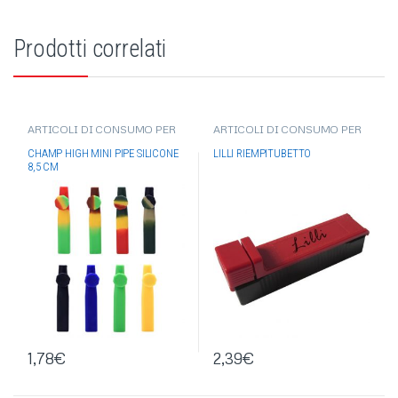
Prodotti correlati
ARTICOLI DI CONSUMO PER
ARTICOLI DI CONSUMO PER
FUMATORE
,
ACCESSORI PER
FUMATORE
,
ACCESSORI PER
FUMATORI
,
SIGARI-PIPE
FUMATORI
,
ROLLING
CHAMP HIGH MINI PIPE SILICONE
LILLI RIEMPITUBETTO
MACHINE-RIEMPI TUBETTO
8,5 CM
1,78
€
2,39
€