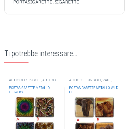
PORTASIGARETTE
,
SIGARETTE
Ti potrebbe interessare…
ARTICOLI SINGOLI
,
ARTICOLI
ARTICOLI SINGOLI
,
VARI
,
DI CONSUMO PER
ACCESSORI PER FUMATORI
,
FUMATORE
,
VARI
,
ACCESSORI
PORTA PACCHETTO/PORTA
PORTASIGARETTE METALLO
PORTASIGARETTE METALLO WILD
PER FUMATORI
,
PORTA
SIGARETTE
FLOWERS
LIFE
PACCHETTO/PORTA
SIGARETTE