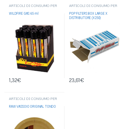
ARTICOLI DI CONSUMO PER
ARTICOLI DI CONSUMO PER
FUMATORE
,
ACCESSORI PER
FUMATORE
,
POP FILTERS
,
FUMATORI
,
GAS-BENZINA
ACCESSORI PER FUMATORI
,
WILDFIRE GAS 65 ml
POP FILTERS BOX LARGE X
ASTUCCI PER DISTRIBUTORE
DISTRIBUTORE (X250)
1,32
€
23,61
€
ARTICOLI DI CONSUMO PER
FUMATORE
,
RAW
,
ACCESSORI
PER FUMATORI
,
RAW VASSOIO ORIGINAL TONDO
GRINDER/ESTRATTORI/VASS
OI