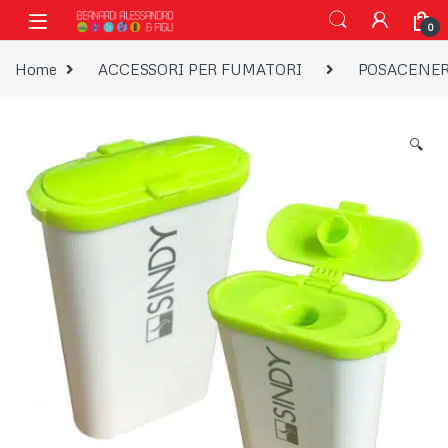
Vai alla navigazione
Vai al contenuto
0
Home
ACCESSORI PER FUMATORI
POSACENE
🔍