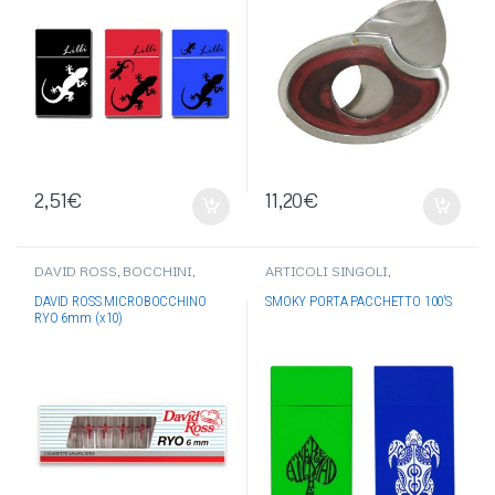
2,51
€
11,20
€
DAVID ROSS
,
BOCCHINI
,
ARTICOLI SINGOLI
,
ACCESSORI PER FUMATORI
ACCESSORI PER FUMATORI
,
PORTA PACCHETTO/PORTA
DAVID ROSS MICROBOCCHINO
SMOKY PORTA PACCHETTO 100’S
SIGARETTE
RYO 6mm (x10)