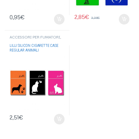
2,85
€
0,95
€
3,36
€
ACCESSORI PER FUMATORI
,
PORTA PACCHETTO/PORTA
SIGARETTE
LILLI SILICON CIGARETTE CASE
REGULAR ANIMALI
2,51
€