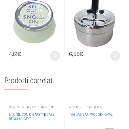
4,61
€
6,55
€
Prodotti correlati
ACCESSORI PER FUMATORI
,
ARTICOLI SINGOLI
,
PORTA PACCHETTO/PORTA
ACCESSORI PER FUMATORI
,
SIGARETTE
SIGARI-PIPE
LILLI SILICON CIGARETTE CASE
TAGLIASIGARI WOODEN-OVAL
REGULAR GEKO