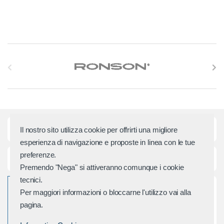
S
l
i
d
Categorie principali
Il nostro sito utilizza cookie per offrirti una migliore
e
esperienza di navigazione e proposte in linea con le tue
preferenze.
r
Assistenza e Contatti
Premendo "Nega" si attiveranno comunque i cookie
M
tecnici.
Per maggiori informazioni o bloccarne l'utilizzo vai alla
a
pagina.
r