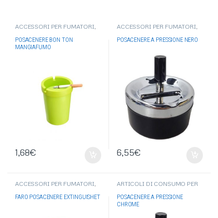
ACCESSORI PER FUMATORI
,
ACCESSORI PER FUMATORI
,
POSACENERE
POSACENERE
POSACENERE BON TON
POSACENERE A PRESSIONE NERO
MANGIAFUMO
1,68
€
6,55
€
ACCESSORI PER FUMATORI
,
ARTICOLI DI CONSUMO PER
POSACENERE
FUMATORE
,
ACCESSORI PER
FUMATORI
,
POSACENERE
FARO POSACENERE EXTINGUISHET
POSACENERE A PRESSIONE
CHROME