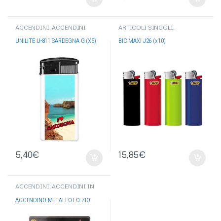
ACCENDINI
,
ACCENDINI
ARTICOLI SINGOLI
,
UNILITE
,
ACCENDINI
ACCENDINI
,
ACCENDINI BIC
,
ELETTRONICI
ACCENDINI PIETRINA
UNILITE U-811 SARDEGNA G (X5)
BIC MAXI J26 (x10)
5,40
€
15,85
€
ACCENDINI
,
ACCENDINI IN
METALLO
ACCENDINO METALLO LO ZIO