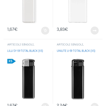
1,67
€
3,83
€
ARTICOLI SINGOLI
,
ARTICOLI SINGOLI
,
ACCENDINI
,
ACCENDINI LILLI
,
ACCENDINI
,
ACCENDINI
ACCENDINI ELETTRONICI
UNILITE
,
ACCENDINI
LILLI SY-59 TOTAL BLACK (X5)
UNILITE U-59 TOTAL BLACK (X5)
ELETTRONICI
1,67
€
2,24
€