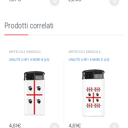
Prodotti correlati
ARTICOLI SINGOLI
,
ARTICOLI SINGOLI
,
ACCENDINI
,
ACCENDINI
ACCENDINI
,
ACCENDINI
UNILITE
,
ACCENDINI
UNILITE
,
ACCENDINI
UNILITE U-811 4 MORI A (x5)
UNILITE U-811 4 MORI D (x5)
ELETTRONICI
ELETTRONICI
4,61
€
4,61
€