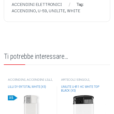
ACCENDINI ELETTRONICI
Tag:
ACCENDINO
,
U-59
,
UNILITE
,
WHITE
Ti potrebbe interessare…
ACCENDINI
,
ACCENDINI LILLI
,
ARTICOLI SINGOLI
,
ACCENDINI ELETTRONICI
ACCENDINI
,
ACCENDINI
UNILITE
,
ACCENDINI
LILLI SY-59 TOTAL WHITE (X5)
UNILITE U-811 HC WHITE TOP
ELETTRONICI
BLACK (X5)