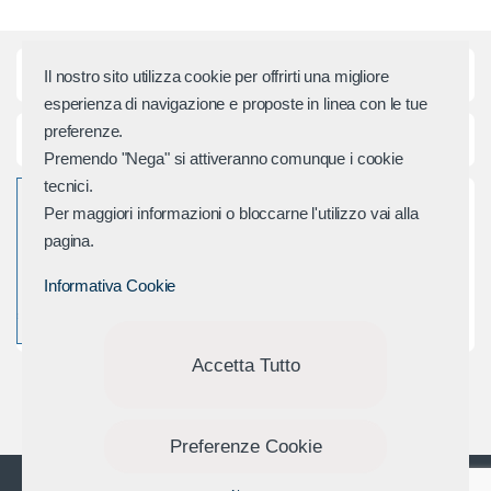
i
d
Categorie principali
Il nostro sito utilizza cookie per offrirti una migliore
e
esperienza di navigazione e proposte in linea con le tue
preferenze.
r
Assistenza e Contatti
Premendo "Nega" si attiveranno comunque i cookie
M
tecnici.
Per maggiori informazioni o bloccarne l'utilizzo vai alla
a
pagina.
r
Informativa Cookie
c
h
Accetta Tutto
i
Preferenze Cookie
Domande? Chiamaci