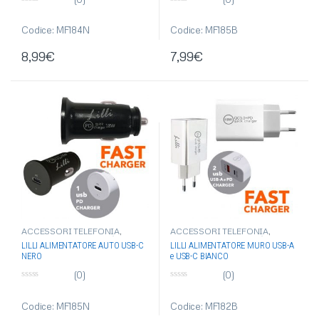
0
0
s
s
u
u
Codice: MF184N
Codice: MF185B
5
5
8,99
€
7,99
€
ACCESSORI TELEFONIA
,
ACCESSORI TELEFONIA
,
ALIMENTATORI AUTO/MURO
,
ALIMENTATORI AUTO/MURO
,
LILLI ALIMENTATORE AUTO USB-C
LILLI ALIMENTATORE MURO USB-A
ARTICOLI SINGOLI
,
ARTICOLI SINGOLI
,
NERO
e USB-C BIANCO
ELETTRONICA
,
USB
ELETTRONICA
,
USB
(0)
(0)
0
0
s
s
u
u
Codice: MF185N
Codice: MF182B
5
5