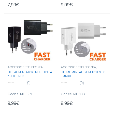
7,99
€
9,99
€
ACCESSORI TELEFONIA
,
ACCESSORI TELEFONIA
,
ALIMENTATORI AUTO/MURO
,
ALIMENTATORI AUTO/MURO
,
LILLI ALIMENTATORE MURO USB-A
LILLI ALIMENTATORE MURO USB-C
ARTICOLI SINGOLI
,
ARTICOLI SINGOLI
,
e USB-C NERO
BIANCO
ELETTRONICA
,
USB
ELETTRONICA
,
USB
(0)
(0)
0
0
s
s
u
u
Codice: MF182N
Codice: MF183B
5
5
9,99
€
8,99
€