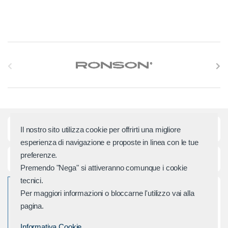
S
l
i
d
Categorie principali
Il nostro sito utilizza cookie per offrirti una migliore
e
esperienza di navigazione e proposte in linea con le tue
preferenze.
r
Assistenza e Contatti
Premendo "Nega" si attiveranno comunque i cookie
M
tecnici.
Per maggiori informazioni o bloccarne l'utilizzo vai alla
a
pagina.
r
Informativa Cookie