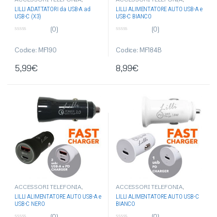
ARTICOLI SINGOLI
,
CAVI
ALIMENTATORI AUTO/MURO
,
LILLI ADATTATORI da USB-A ad
LILLI ALIMENTATORE AUTO USB-A e
RICARICA
,
ELETTRONICA
,
USB
ARTICOLI SINGOLI
,
USB-C (X3)
USB-C BIANCO
ELETTRONICA
,
USB
(0)
(0)
0
0
s
s
u
u
Codice: MF190
Codice: MF184B
5
5
5,99
€
8,99
€
ACCESSORI TELEFONIA
,
ACCESSORI TELEFONIA
,
ALIMENTATORI AUTO/MURO
,
ALIMENTATORI AUTO/MURO
,
LILLI ALIMENTATORE AUTO USB-A e
LILLI ALIMENTATORE AUTO USB-C
ARTICOLI SINGOLI
,
ARTICOLI SINGOLI
,
USB-C NERO
BIANCO
ELETTRONICA
,
USB
ELETTRONICA
,
USB
(0)
(0)