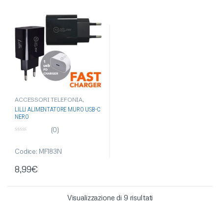
ACCESSORI TELEFONIA
,
ALIMENTATORI AUTO/MURO
,
LILLI ALIMENTATORE MURO USB-C
ARTICOLI SINGOLI
,
NERO
ELETTRONICA
,
USB
(0)
0
s
u
Codice: MF183N
5
8,99
€
Visualizzazione di 9 risultati