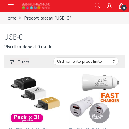
Vai alla navigazione
Vai al contenuto
0
Home
Prodotti taggati “USB-C”
USB-C
Visualizzazione di 9 risultati
Filters
ACCESSORI TELEFONIA
,
ACCESSORI TELEFONIA
,