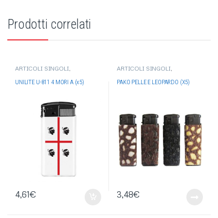
Prodotti correlati
ARTICOLI SINGOLI
,
ARTICOLI SINGOLI
,
ACCENDINI
,
ACCENDINI
ACCENDINI
,
ACCENDINI
UNILITE
,
ACCENDINI
PAKO
,
ACCENDINI
UNILITE U-811 4 MORI A (x5)
PAKO PELLE E LEOPARDO (X5)
ELETTRONICI
ELETTRONICI
4,61
€
3,48
€