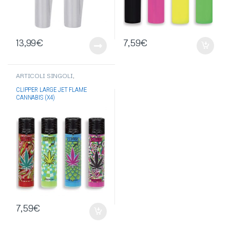
13,99
€
7,59
€
ARTICOLI SINGOLI
,
ACCENDINI
,
ACCENDINI
CLIPPER
,
ACCENDINI
CLIPPER LARGE JET FLAME
ELETTRONICI
,
ACCENDINI JET
CANNABIS (X4)
FLAME
7,59
€