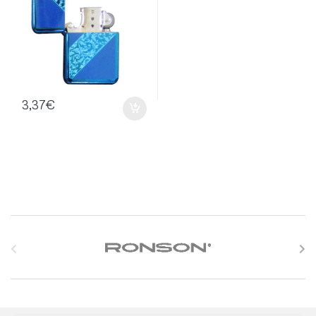
3,37
€
S
l
i