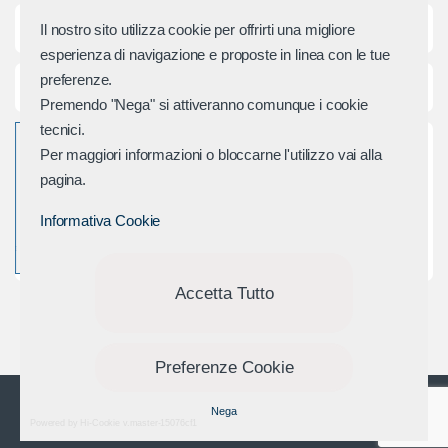
d
Categorie principali
Il nostro sito utilizza cookie per offrirti una migliore
e
esperienza di navigazione e proposte in linea con le tue
preferenze.
r
Assistenza e Contatti
Premendo "Nega" si attiveranno comunque i cookie
M
tecnici.
Per maggiori informazioni o bloccarne l'utilizzo vai alla
a
pagina.
r
Informativa Cookie
c
h
Accetta Tutto
i
Preferenze Cookie
Domande? Chiamaci
Nega
+39 0541 688 254
Powered by Hi-Cookie v.master-15076cf1