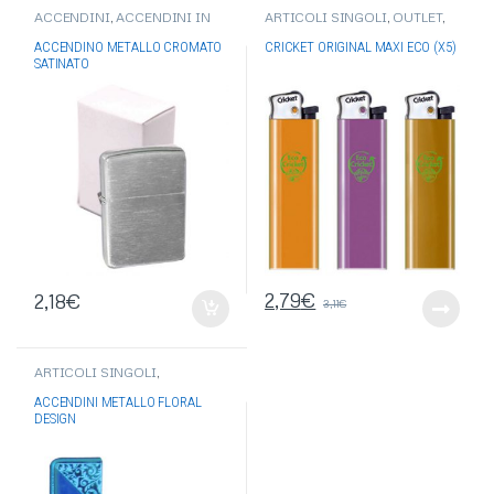
ACCENDINI
,
ACCENDINI IN
ARTICOLI SINGOLI
,
OUTLET
,
METALLO
ACCENDINI
,
ACCENDINI
CRICKET
ACCENDINO METALLO CROMATO
CRICKET ORIGINAL MAXI ECO (X5)
SATINATO
2,79
€
2,18
€
3,11
€
ARTICOLI SINGOLI
,
ACCENDINI
,
ACCENDINI IN
METALLO
,
ACCENDINI
ACCENDINI METALLO FLORAL
REGALO
DESIGN