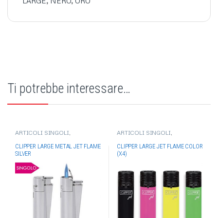
LARGE
,
NERO
,
ORO
Ti potrebbe interessare…
ARTICOLI SINGOLI
,
ARTICOLI SINGOLI
,
ACCENDINI
,
ACCENDINI
ACCENDINI
,
ACCENDINI
CLIPPER
,
ACCENDINI
CLIPPER
,
ACCENDINI
CLIPPER LARGE METAL JET FLAME
CLIPPER LARGE JET FLAME COLOR
ELETTRONICI
,
ACCENDINI IN
ELETTRONICI
,
ACCENDINI JET
SILVER
(X4)
METALLO
,
ACCENDINI JET
FLAME
FLAME
,
ACCENDINI REGALO