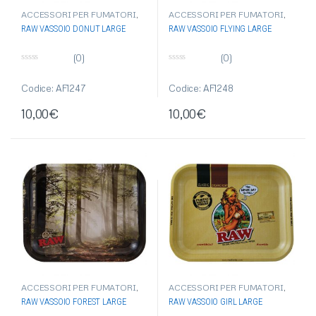
ACCESSORI PER FUMATORI
,
ACCESSORI PER FUMATORI
,
ARTICOLI DI CONSUMO PER
ARTICOLI DI CONSUMO PER
RAW VASSOIO DONUT LARGE
RAW VASSOIO FLYING LARGE
FUMATORE
,
FUMATORE
,
GRINDER/ESTRATTORI/VASSO
GRINDER/ESTRATTORI/VASSO
I
,
RAW
I
,
RAW
(0)
(0)
0
0
s
s
u
u
Codice: AF1247
Codice: AF1248
5
5
10,00
€
10,00
€
ACCESSORI PER FUMATORI
,
ACCESSORI PER FUMATORI
,
ARTICOLI DI CONSUMO PER
ARTICOLI DI CONSUMO PER
RAW VASSOIO FOREST LARGE
RAW VASSOIO GIRL LARGE
FUMATORE
,
FUMATORE
,
GRINDER/ESTRATTORI/VASSO
GRINDER/ESTRATTORI/VASSO