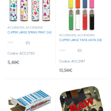
ACCENDINI
,
ACCENDINI
CLIPPER
CLIPPER LARGE SPRING PRINT (X4)
ACCENDINI
,
ACCENDINI
CLIPPER
,
ACCENDINI
CLIPPER LARGE TINTA UNITA (X8)
PIETRINA
,
ARTICOLI SINGOLI
(0)
0
s
(0)
u
Codice: ACC2760
0
5
s
u
Codice: ACC2187
5,48
€
5
10,94
€