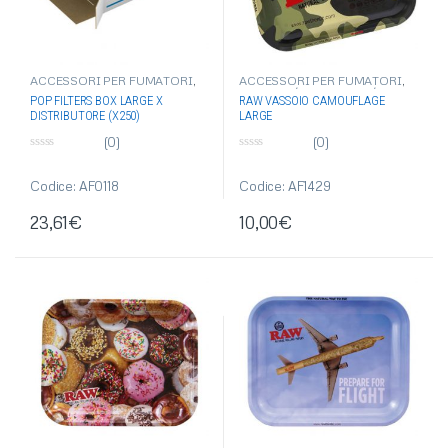
ACCESSORI PER FUMATORI
,
ACCESSORI PER FUMATORI
,
ARTICOLI DI CONSUMO PER
GRINDER/ESTRATTORI/VASSO
POP FILTERS BOX LARGE X
RAW VASSOIO CAMOUFLAGE
FUMATORE
,
ASTUCCI PER
I
,
RAW
DISTRIBUTORE (X250)
LARGE
DISTRIBUTORE
,
POP FILTERS
(0)
(0)
0
0
s
s
u
u
Codice: AF0118
Codice: AF1429
5
5
23,61
€
10,00
€