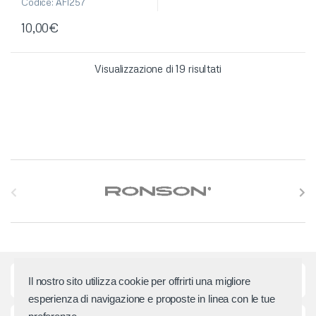
u
Codice: AF1257
5
10,00
€
Visualizzazione di 19 risultati
S
l
i
d
Categorie principali
Il nostro sito utilizza cookie per offrirti una migliore
e
esperienza di navigazione e proposte in linea con le tue