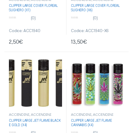
CLIPPER
,
ACCENDINI
CLIPPER
,
ACCENDINI
CLIPPER LARGE COVER FLOREAL
CLIPPER LARGE COVER FLOREAL
PIETRINA
,
ARTICOLI SINGOLI
PIETRINA
,
ARTICOLI SINGOLI
SUGHERO (X1)
SUGHERO (X6)
(0)
(0)
0
0
s
s
u
u
Codice: ACC1940
Codice: ACC1940-X6
5
5
2,50
€
13,50
€
ACCENDINI
,
ACCENDINI
ACCENDINI
,
ACCENDINI
CLIPPER
,
ACCENDINI
CLIPPER
,
ACCENDINI
CLIPPER LARGE JET FLAME BLACK
CLIPPER LARGE JET FLAME
ELETTRONICI
,
ACCENDINI JET
ELETTRONICI
,
ACCENDINI JET
E GOLD (X4)
CANNABIS (X4)
FLAME
FLAME
,
ARTICOLI SINGOLI
(0)
(0)