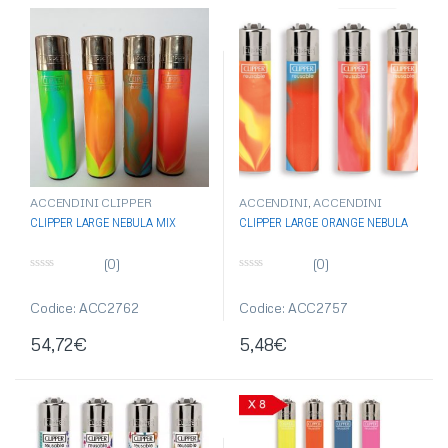
ACCENDINI CLIPPER
ACCENDINI
,
ACCENDINI
CLIPPER
CLIPPER LARGE NEBULA MIX
CLIPPER LARGE ORANGE NEBULA
(0)
(0)
0
0
s
s
u
u
Codice: ACC2762
Codice: ACC2757
5
5
54,72
€
5,48
€