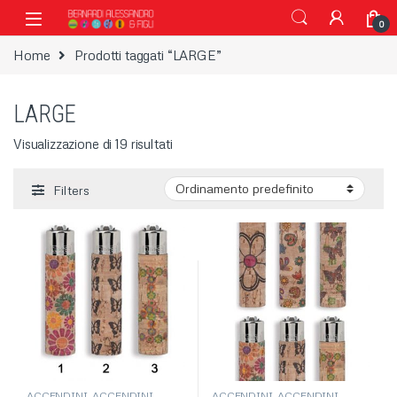
Vai alla navigazione
Vai al contenuto
0
Home
Prodotti taggati “LARGE”
LARGE
Visualizzazione di 19 risultati
Filters
ACCENDINI
,
ACCENDINI
ACCENDINI
,
ACCENDINI