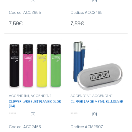
0
0
s
s
u
u
Codice: ACC2665
Codice: ACC2465
5
5
7,59
€
7,59
€
ACCENDINI
,
ACCENDINI
ACCENDINI
,
ACCENDINI
CLIPPER
,
ACCENDINI
CLIPPER
,
ACCENDINI IN
CLIPPER LARGE JET FLAME COLOR
CLIPPER LARGE METAL BLUeSILVER
ELETTRONICI
,
ACCENDINI JET
METALLO
,
ACCENDINI
(X4)
FLAME
,
ARTICOLI SINGOLI
PIETRINA
,
ACCENDINI
REGALO
,
ARTICOLI SINGOLI
(0)
(0)
0
0
s
s
u
u
Codice: ACC2463
Codice: ACM2607
5
5