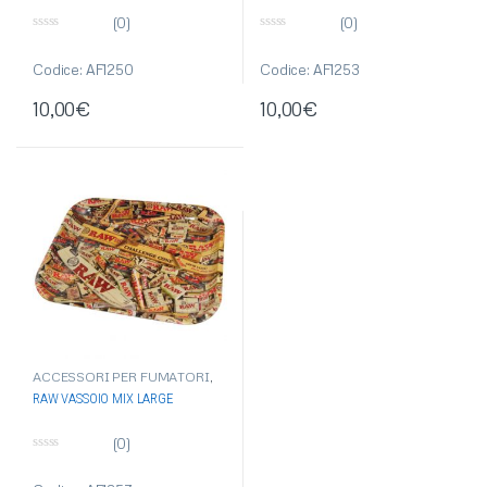
I
,
RAW
I
,
RAW
(0)
(0)
0
0
s
s
u
u
Codice: AF1250
Codice: AF1253
5
5
10,00
€
10,00
€
ACCESSORI PER FUMATORI
,
ARTICOLI DI CONSUMO PER
RAW VASSOIO MIX LARGE
FUMATORE
,
GRINDER/ESTRATTORI/VASSO
I
,
RAW
(0)
0
s