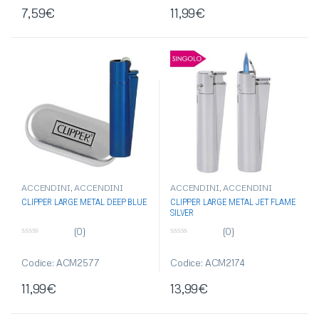
7,59
€
11,99
€
ACCENDINI
,
ACCENDINI
ACCENDINI
,
ACCENDINI
CLIPPER
,
ACCENDINI IN
CLIPPER
,
ACCENDINI
CLIPPER LARGE METAL DEEP BLUE
CLIPPER LARGE METAL JET FLAME
METALLO
,
ACCENDINI
ELETTRONICI
,
ACCENDINI IN
SILVER
PIETRINA
,
ACCENDINI
METALLO
,
ACCENDINI JET
REGALO
,
ARTICOLI SINGOLI
FLAME
,
ACCENDINI REGALO
,
ARTICOLI SINGOLI
(0)
(0)
0
0
s
s
u
u
Codice: ACM2577
Codice: ACM2174
5
5
11,99
€
13,99
€