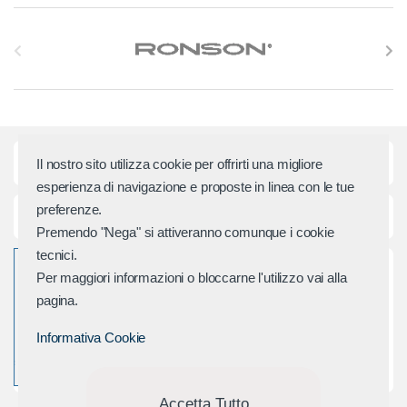
S
l
i
d
Categorie principali
Il nostro sito utilizza cookie per offrirti una migliore
e
esperienza di navigazione e proposte in linea con le tue
preferenze.
r
Assistenza e Contatti
Premendo "Nega" si attiveranno comunque i cookie
M
tecnici.
Per maggiori informazioni o bloccarne l'utilizzo vai alla
a
pagina.
r
Informativa Cookie
c
Accetta Tutto