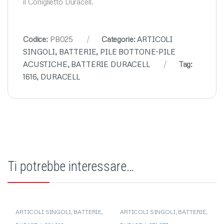
il Coniglietto Duracell.
Codice:
PB025
Categorie:
ARTICOLI
SINGOLI
,
BATTERIE
,
PILE BOTTONE-PILE
ACUSTICHE
,
BATTERIE DURACELL
Tag:
1616
,
DURACELL
Ti potrebbe interessare…
ARTICOLI SINGOLI
,
BATTERIE
,
ARTICOLI SINGOLI
,
BATTERIE
,
PILE BOTTONE-PILE
PILE BOTTONE-PILE
ACUSTICHE
,
BATTERIE
ACUSTICHE
,
BATTERIE