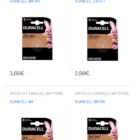
DURACELL 384-392
DURACELL 376-377
DURACELL
DURACELL
3,66
€
2,88
€
ARTICOLI SINGOLI
,
BATTERIE
,
ARTICOLI SINGOLI
,
BATTERIE
,
PILE BOTTONE-PILE
PILE BOTTONE-PILE
ACUSTICHE
,
BATTERIE
ACUSTICHE
,
BATTERIE
DURACELL 364
DURACELL 389-390
DURACELL
DURACELL