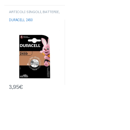
ARTICOLI SINGOLI
,
BATTERIE
,
PILE BOTTONE-PILE
ACUSTICHE
,
BATTERIE
DURACELL 2450
DURACELL
3,95
€