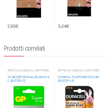
2,93
€
5,04
€
Prodotti correlati
ARTICOLI SINGOLI
,
BATTERIE
,
ARTICOLI SINGOLI
,
BATTERIE
,
BATTERIE ALKALINE
,
BATTERIE
BATTERIE DURACELL
GP
GP MEZZATORCIA ALCALINA LR14-
DURACELL PLUSPOWER STILO AA
C (BLISTER X2)
(BLISTER X 4)