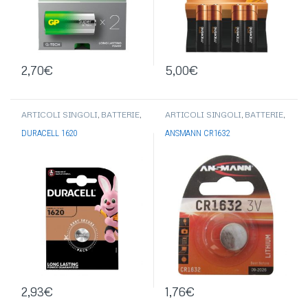
2,70
€
5,00
€
ARTICOLI SINGOLI
,
BATTERIE
,
ARTICOLI SINGOLI
,
BATTERIE
,
PILE BOTTONE-PILE
PILE BOTTONE-PILE
ACUSTICHE
,
BATTERIE
ACUSTICHE
DURACELL 1620
ANSMANN CR1632
DURACELL
2,93
€
1,76
€