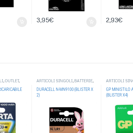
3,95
€
2,93
€
LI
,
OUTLET
,
ARTICOLI SINGOLI
,
BATTERIE
,
ARTICOLI SI
RIE
BATTERIE ALKALINE
,
BATTERIE
BATTERIE AL
DURACELL
GP
RICARICABILE
DURACELL N-MN9100 (BLISTER X
GP MINISTILO 
2)
(BLISTER X4)