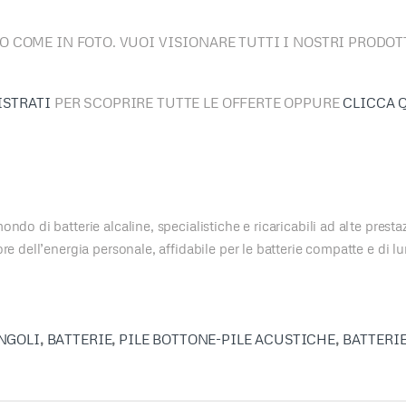
OLO COME IN FOTO. VUOI VISIONARE TUTTI I NOSTRI PRODO
ISTRATI
PER SCOPRIRE TUTTE LE OFFERTE OPPURE
CLICCA 
do di batterie alcaline, specialistiche e ricaricabili ad alte presta
e dell’energia personale, affidabile per le batterie compatte e di lun
NGOLI
,
BATTERIE
,
PILE BOTTONE-PILE ACUSTICHE
,
BATTERI