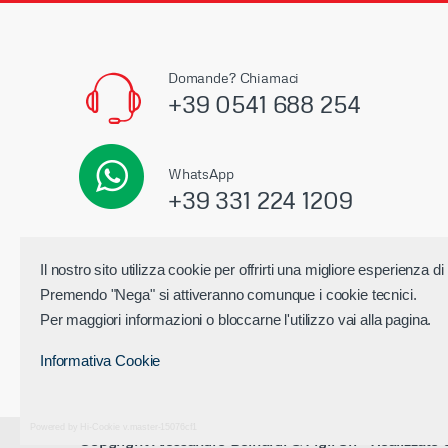
r
M
Domande? Chiamaci
+39 0541 688 254
a
r
WhatsApp
c
+39 331 224 1209
h
Il nostro sito utilizza cookie per offrirti una migliore esperienza 
Alessandro Bernardi & Figli Srl
i
Premendo "Nega" si attiveranno comunque i cookie tecnici.
Via Pablo Neruda 47824 Poggio Torriana (RN) - P.I
Per maggiori informazioni o bloccarne l'utilizzo vai alla pagina.
- Reg.Imp. Rimini nr. 311039 - Cap. Soc. 60.000,00 E
Informativa Cookie
Powered by Hi-Cookie v.master-15076cf1
Copyright Alessandro Bernardi & Figli Srl
-
Realizzato 