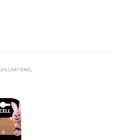
NGOLI
,
BATTERIE
,
-PILE
ATTERIE