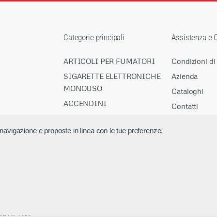
Categorie principali
Assistenza e C
ARTICOLI PER FUMATORI
Condizioni di
SIGARETTE ELETTRONICHE
Azienda
MONOUSO
Cataloghi
ACCENDINI
Contatti
CARTE E GIOCHI
Sicurezza e p
di navigazione e proposte in linea con le tue preferenze.
CARTOLERIA
VA 03843240403
ELETTRONICA
uro
CURA DELLA PERSONA
da Hi-Net