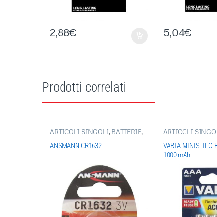
2,88
€
5,04
€
Prodotti correlati
ARTICOLI SINGOLI
,
BATTERIE
,
ARTICOLI SINGO
PILE BOTTONE-PILE
BATTERIE
,
BATTE
ACUSTICHE
RICARICABILI
ANSMANN CR1632
VARTA MINISTILO 
1000 mAh