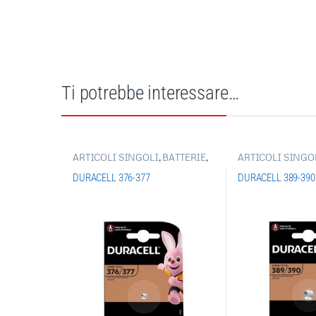
Ti potrebbe interessare…
ARTICOLI SINGOLI
,
BATTERIE
,
ARTICOLI SINGO
PILE BOTTONE-PILE
PILE BOTTONE-PI
ACUSTICHE
,
BATTERIE
ACUSTICHE
,
BATT
DURACELL 376-377
DURACELL 389-390
DURACELL
DURACELL