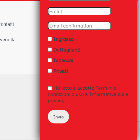
ontatti
Ingrosso
 vendita
Dettaglianti
Tabaccai
Privati
rivacy
Ho letto e accetto
Termini e
Accetta Tutto
condizioni d'uso
e
Informativa sulla
privacy
Preferenze Cookie
Nega