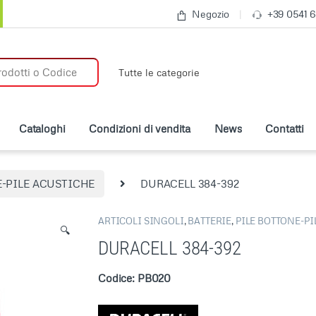
Negozio
+39 0541 
:
Cataloghi
Condizioni di vendita
News
Contatti
E-PILE ACUSTICHE
DURACELL 384-392
ARTICOLI SINGOLI
,
BATTERIE
,
PILE BOTTONE-PI
🔍
DURACELL 384-392
Codice: PB020