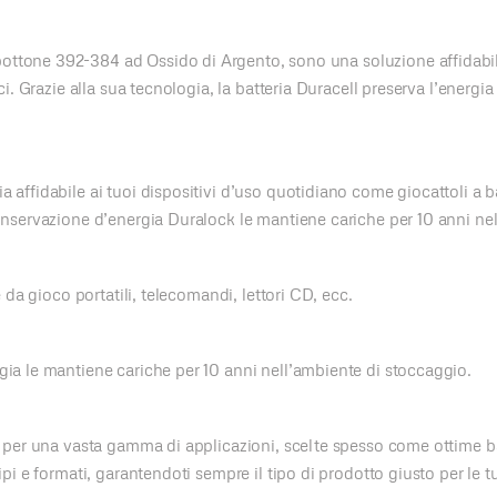
ttone 392-384 ad Ossido di Argento, sono una soluzione affidabile 
ci. Grazie alla sua tecnologia, la batteria Duracell preserva l’energia
 affidabile ai tuoi dispositivi d’uso quotidiano come giocattoli a bat
conservazione d’energia Duralock le mantiene cariche per 10 anni ne
e da gioco portatili, telecomandi, lettori CD, ecc.
gia le mantiene cariche per 10 anni nell’ambiente di stoccaggio.
e per una vasta gamma di applicazioni, scelte spesso come ottime batt
ipi e formati, garantendoti sempre il tipo di prodotto giusto per le t