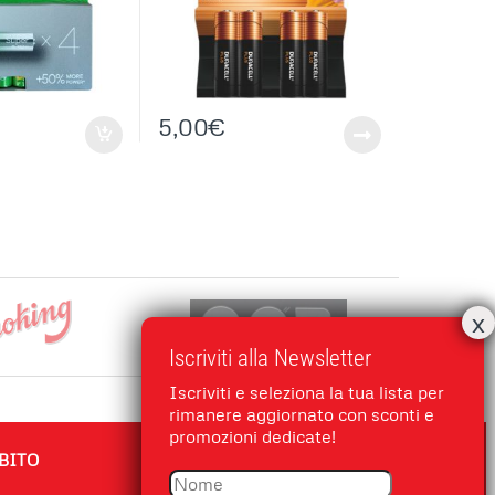
5,00
€
Iscriviti alla Newsletter
Iscriviti e seleziona la tua lista per
rimanere aggiornato con sconti e
promozioni dedicate!
BITO