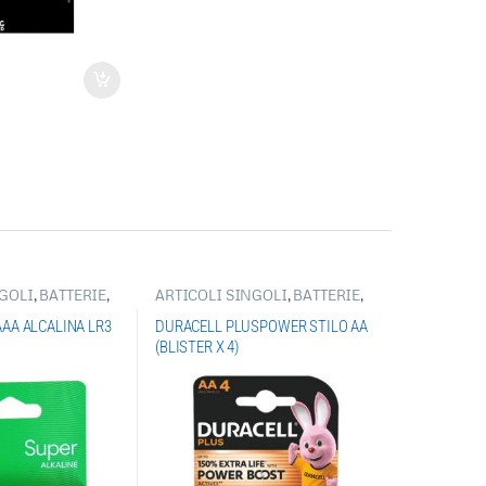
NGOLI
,
BATTERIE
,
ARTICOLI SINGOLI
,
BATTERIE
,
KALINE
,
BATTERIE
BATTERIE DURACELL
AAA ALCALINA LR3
DURACELL PLUSPOWER STILO AA
(BLISTER X 4)