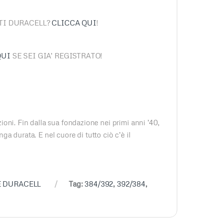
TTI DURACELL?
CLICCA QUI
!
QUI
SE SEI GIA’ REGISTRATO!
zioni. Fin dalla sua fondazione nei primi anni ’40,
ga durata. E nel cuore di tutto ciò c’è il
E DURACELL
Tag:
384/392
,
392/384
,