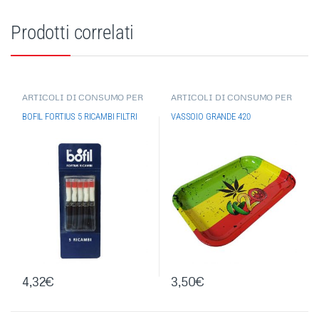
Prodotti correlati
ARTICOLI DI CONSUMO PER
ARTICOLI DI CONSUMO PER
FUMATORE
,
BOCCHINI
,
VARI
,
FUMATORE
,
VARI
,
ACCESSORI PER FUMATORI
ACCESSORI PER FUMATORI
,
BOFIL FORTIUS 5 RICAMBI FILTRI
VASSOIO GRANDE 420
GRINDER/ESTRATTORI/VASS
OI
4,32
€
3,50
€