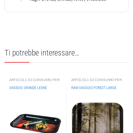
Ti potrebbe interessare…
ARTICOLI DI CONSUMO PER
ARTICOLI DI CONSUMO PER
FUMATORE
,
VARI
,
FUMATORE
,
RAW
,
ACCESSORI
ACCESSORI PER FUMATORI
,
PER FUMATORI
,
VASSOIO GRANDE LEONE
RAW VASSOIO FOREST LARGE
GRINDER/ESTRATTORI/VASS
GRINDER/ESTRATTORI/VASS
OI
OI