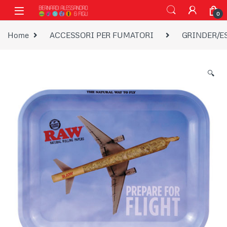
Vai alla navigazione
Vai al contenuto
0
Home
ACCESSORI PER FUMATORI
GRINDER/E
🔍