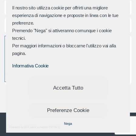
Categorie principali
Il nostro sito utilizza cookie per offrirti una migliore
e
esperienza di navigazione e proposte in linea con le tue
preferenze.
r
Assistenza e Contatti
Premendo "Nega" si attiveranno comunque i cookie
M
tecnici.
Per maggiori informazioni o bloccarne l'utilizzo vai alla
a
pagina.
r
Informativa Cookie
c
h
Accetta Tutto
i
Preferenze Cookie
Domande? Chiamaci
Nega
+39 0541 688 254
Powered by Hi-Cookie v.master-15076cf1