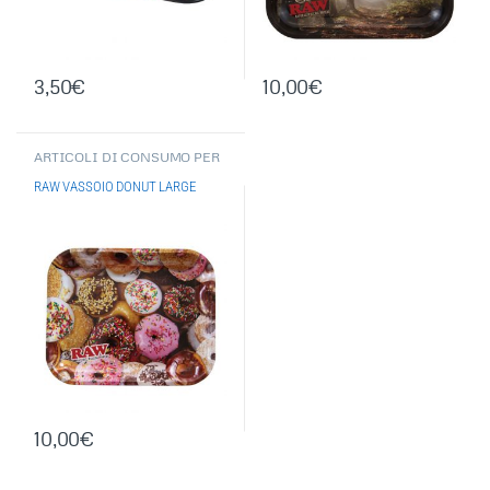
3,50
€
10,00
€
ARTICOLI DI CONSUMO PER
FUMATORE
,
RAW
,
ACCESSORI
PER FUMATORI
,
RAW VASSOIO DONUT LARGE
GRINDER/ESTRATTORI/VASS
OI
10,00
€