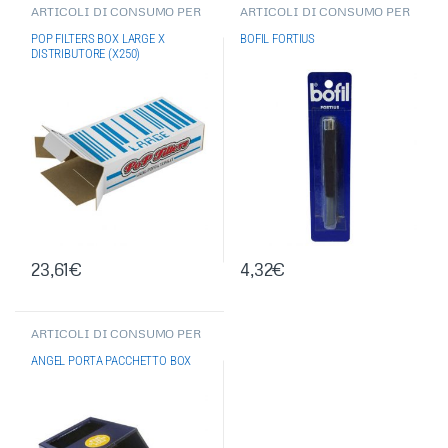
ARTICOLI DI CONSUMO PER
ARTICOLI DI CONSUMO PER
FUMATORE
,
POP FILTERS
,
FUMATORE
,
BOCCHINI
,
VARI
,
ACCESSORI PER FUMATORI
,
ACCESSORI PER FUMATORI
POP FILTERS BOX LARGE X
BOFIL FORTIUS
ASTUCCI PER DISTRIBUTORE
DISTRIBUTORE (X250)
23,61
€
4,32
€
ARTICOLI DI CONSUMO PER
FUMATORE
,
ACCESSORI PER
FUMATORI
,
PORTA
ANGEL PORTA PACCHETTO BOX
PACCHETTO/PORTA
SIGARETTE