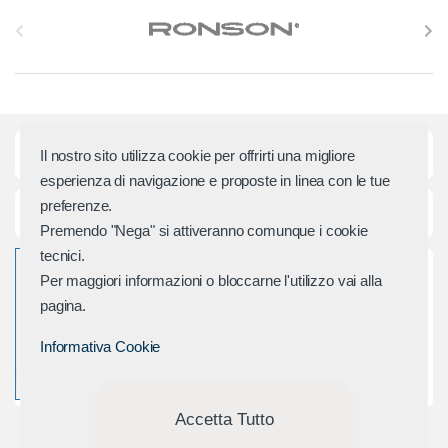
S
l
i
d
Categorie principali
Il nostro sito utilizza cookie per offrirti una migliore
e
esperienza di navigazione e proposte in linea con le tue
preferenze.
r
Assistenza e Contatti
Premendo "Nega" si attiveranno comunque i cookie
M
tecnici.
Per maggiori informazioni o bloccarne l'utilizzo vai alla
a
pagina.
r
Informativa Cookie
c
h
Accetta Tutto