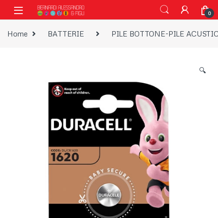
Vai alla navigazione
Vai al contenuto
0
Home
BATTERIE
PILE BOTTONE-PILE ACUSTI
🔍