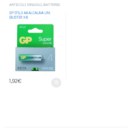
ARTICOLI SINGOLI
,
BATTERIE
,
BATTERIE ALKALINE
,
BATTERIE
GP
GP STILO AA ALCALINA LR6
(BLISTER X4)
1,92
€