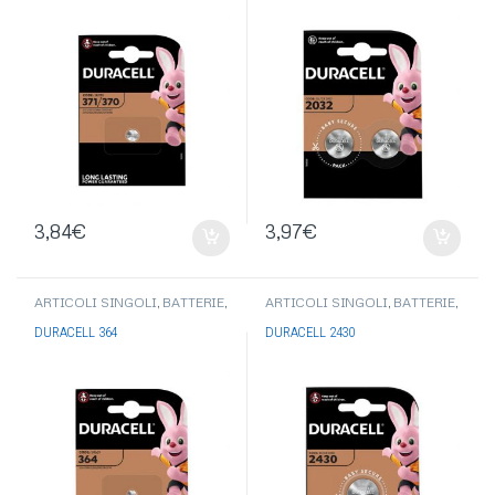
3,84
€
3,97
€
ARTICOLI SINGOLI
,
BATTERIE
,
ARTICOLI SINGOLI
,
BATTERIE
,
PILE BOTTONE-PILE
PILE BOTTONE-PILE
ACUSTICHE
,
BATTERIE
ACUSTICHE
,
BATTERIE
DURACELL 364
DURACELL 2430
DURACELL
DURACELL