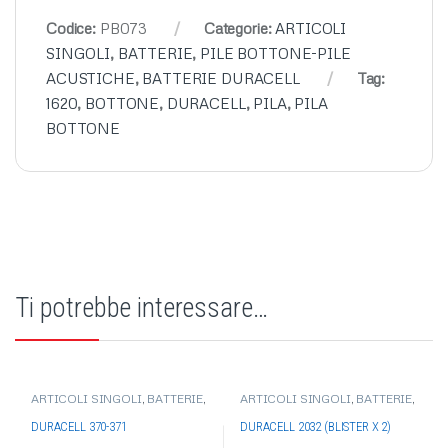
Codice:
PB073
Categorie:
ARTICOLI
SINGOLI
,
BATTERIE
,
PILE BOTTONE-PILE
ACUSTICHE
,
BATTERIE DURACELL
Tag:
1620
,
BOTTONE
,
DURACELL
,
PILA
,
PILA
BOTTONE
Ti potrebbe interessare…
ARTICOLI SINGOLI
,
BATTERIE
,
ARTICOLI SINGOLI
,
BATTERIE
,
PILE BOTTONE-PILE
PILE BOTTONE-PILE
ACUSTICHE
,
BATTERIE
ACUSTICHE
,
BATTERIE
DURACELL 370-371
DURACELL 2032 (BLISTER X 2)
DURACELL
DURACELL