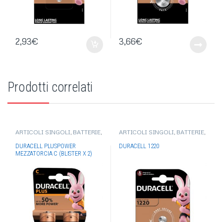
2,93
€
3,66
€
Prodotti correlati
ARTICOLI SINGOLI
,
BATTERIE
,
ARTICOLI SINGOLI
,
BATTERIE
,
BATTERIE DURACELL
PILE BOTTONE-PILE
ACUSTICHE
,
BATTERIE
DURACELL PLUSPOWER
DURACELL 1220
DURACELL
MEZZATORCIA C (BLISTER X 2)