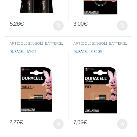
5,28
€
3,00
€
ARTICOLI SINGOLI
,
BATTERIE
,
ARTICOLI SINGOLI
,
BATTERIE
,
BATTERIE DURACELL
PILE BOTTONE-PILE
ACUSTICHE
,
BATTERIE
DURACELL MN27
DURACELL CR2 3V
DURACELL
2,27
€
7,08
€