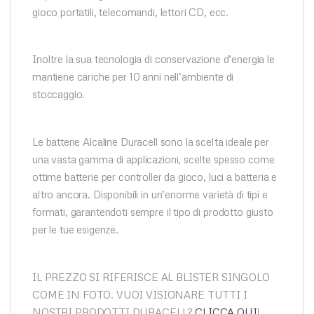
gioco portatili, telecomandi, lettori CD, ecc.
Inoltre la sua tecnologia di conservazione d’energia le
mantiene cariche per 10 anni nell’ambiente di
stoccaggio.
Le batterie Alcaline Duracell sono la scelta ideale per
una vasta gamma di applicazioni, scelte spesso come
ottime batterie per controller da gioco, luci a batteria e
altro ancora. Disponibili in un’enorme varietà di tipi e
formati, garantendoti sempre il tipo di prodotto giusto
per le tue esigenze.
IL PREZZO SI RIFERISCE AL BLISTER SINGOLO
COME IN FOTO. VUOI VISIONARE TUTTI I
NOSTRI PRODOTTI DURACELL?
CLICCA QUI
!